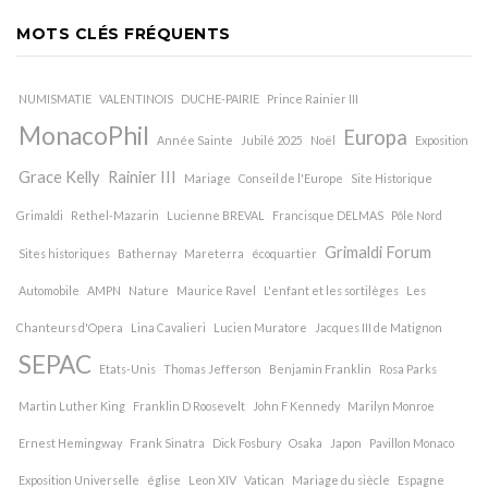
MOTS CLÉS FRÉQUENTS
NUMISMATIE
VALENTINOIS
DUCHE-PAIRIE
Prince Rainier III
MonacoPhil
Europa
Année Sainte
Jubilé 2025
Noël
Exposition
Grace Kelly
Rainier III
Mariage
Conseil de l'Europe
Site Historique
Grimaldi
Rethel-Mazarin
Lucienne BREVAL
Francisque DELMAS
Pôle Nord
Grimaldi Forum
Sites historiques
Bathernay
Mareterra
écoquartier
Automobile
AMPN
Nature
Maurice Ravel
L'enfant et les sortilèges
Les
Chanteurs d'Opera
Lina Cavalieri
Lucien Muratore
Jacques III de Matignon
SEPAC
Etats-Unis
Thomas Jefferson
Benjamin Franklin
Rosa Parks
Martin Luther King
Franklin D Roosevelt
John F Kennedy
Marilyn Monroe
Ernest Hemingway
Frank Sinatra
Dick Fosbury
Osaka
Japon
Pavillon Monaco
Exposition Universelle
église
Leon XIV
Vatican
Mariage du siècle
Espagne