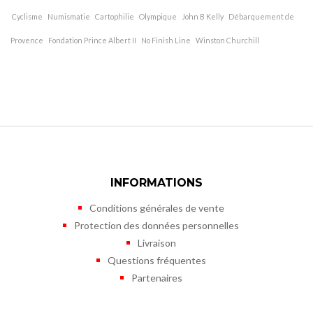
Cyclisme
Numismatie
Cartophilie
Olympique
John B Kelly
Débarquement de
Provence
Fondation Prince Albert II
No Finish Line
Winston Churchill
INFORMATIONS
Conditions générales de vente
Protection des données personnelles
Livraison
Questions fréquentes
Partenaires