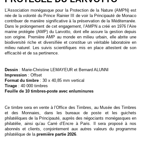
L’Association monégasque pour la Protection de la Nature (AMPN) est
née de la volonté du Prince Rainier III de voir la Principauté de Monaco
contribuer de manière significative à la préservation de la Méditerranée.
Dans le prolongement de cet engagement, l’AMPN a créé en 1976 l’Aire
marine protégée (AMP) du Larvotto, dont elle assure la gestion depuis
son origine. Première AMP au monde en milieu urbain, elle abrite une
biodiversité riche et diversifiée et constitue un véritable laboratoire en
milieu naturel. Les suivis scientifiques mis en place attestent de son
efficacité et de sa pertinence.
Dessin
: Marie-Christine LEMAYEUR et Bernard ALUNNI
Impression
: Offset
Format du timbre
: 30 x 40,85 mm vertical
Tirage
: 40 000 timbres
Feuille de 10 timbres-poste avec enluminures
Ce timbre sera en vente à l’Office des Timbres, au Musée des Timbres
et des Monnaies, dans les bureaux de poste et les guichets
philatéliques de la Principauté, auprès des négociants monégasques en
philatélie, ainsi qu’au Carré d’Encre à Paris. Il sera proposé à nos
abonnés et clients, conjointement aux autres valeurs du programme
philatélique de la
première partie 2026
.