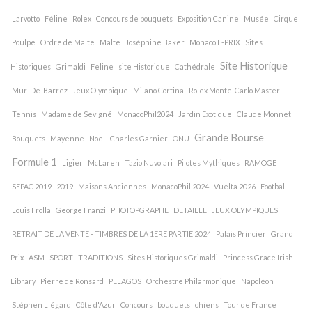
Larvotto
Féline
Rolex
Concours de bouquets
Exposition Canine
Musée
Cirque
Poulpe
Ordre de Malte
Malte
Joséphine Baker
Monaco E-PRIX
Sites
Site Historique
Historiques
Grimaldi
Feline
site Historique
Cathédrale
Mur-De-Barrez
Jeux Olympique
Milano Cortina
Rolex Monte-Carlo Master
Tennis
Madame de Sevigné
MonacoPhil2024
Jardin Exotique
Claude Monnet
Grande Bourse
Bouquets
Mayenne
Noel
Charles Garnier
ONU
Formule 1
Ligier
McLaren
Tazio Nuvolari
Pilotes Mythiques
RAMOGE
SEPAC 2019
2019
Maisons Anciennes
MonacoPhil 2024
Vuelta 2026
Football
Louis Frolla
George Franzi
PHOTOPGRAPHE
DETAILLE
JEUX OLYMPIQUES
RETRAIT DE LA VENTE - TIMBRES DE LA 1ERE PARTIE 2024
Palais Princier
Grand
Prix
ASM
SPORT
TRADITIONS
Sites Historiques Grimaldi
Princess Grace Irish
Library
Pierre de Ronsard
PELAGOS
Orchestre Philarmonique
Napoléon
Stéphen Liégard
Côte d'Azur
Concours
bouquets
chiens
Tour de France