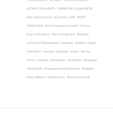
RETRAIT DE LA VENTE - TIMBRES DE LA 1ERE PARTIE
2024
Palais Princier
Grand Prix
ASM
SPORT
TRADITIONS
Sites Historiques Grimaldi
Princess
Grace Irish Library
Pierre de Ronsard
PELAGOS
Orchestre Philarmonique
Napoléon
Stéphen Liégard
Côte d'Azur
Concours
bouquets
chiens
Tour de
France
Cyclisme
Numismatie
Cartophilie
Olympique
John B Kelly
Débarquement de Provence
Fondation
Prince Albert II
No Finish Line
Winston Churchill