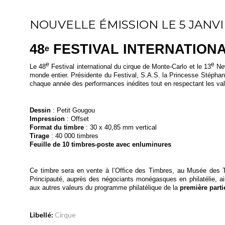
NOUVELLE ÉMISSION LE 5 JANVI
48
FESTIVAL INTERNATION
e
e
e
Le 48
Festival international du cirque de Monte-Carlo et le 13
New
monde entier. Présidente du Festival, S.A.S. la Princesse Stéphani
chaque année des performances inédites tout en respectant les valeu
Dessin
: Petit Gougou
Impression
: Offset
Format du timbre
: 30 x 40,85 mm vertical
Tirage
: 40 000 timbres
Feuille de 10 timbres-poste avec enluminures
Ce timbre sera en vente à l’Office des Timbres, au Musée des T
Principauté, auprès des négociants monégasques en philatélie, ai
aux autres valeurs du programme philatélique de la
première parti
Libellé:
Cirque