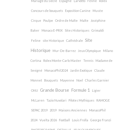
Mariage du siècle
Espagne
Larvotto
Féline
Rolex
Concours de bouquets
Exposition Canine
Musée
Cirque
Poulpe
Ordre de Malte
Malte
Joséphine
Baker
Monaco E-PRIX
Sites Historiques
Grimaldi
Site
Feline
site Historique
Cathédrale
Historique
Mur-De-Barrez
Jeux Olympique
Milano
Cortina
Rolex Monte-Carlo Master
Tennis
Madame de
Sevigné
MonacoPhil2024
Jardin Exotique
Claude
Monnet
Bouquets
Mayenne
Noel
Charles Garnier
Grande Bourse
Formule 1
ONU
Ligier
McLaren
Tazio Nuvolari
Pilotes Mythiques
RAMOGE
SEPAC 2019
2019
Maisons Anciennes
MonacoPhil
2024
Vuelta 2026
Football
Louis Frolla
George Franzi
PHOTOPGRAPHE
DETAILLE
JEUX OLYMPIQUES