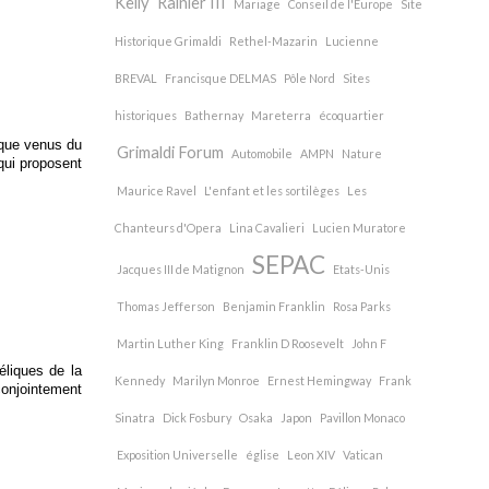
Kelly
Rainier III
Mariage
Conseil de l'Europe
Site
Historique Grimaldi
Rethel-Mazarin
Lucienne
BREVAL
Francisque DELMAS
Pôle Nord
Sites
historiques
Bathernay
Mareterra
écoquartier
rque venus du
Grimaldi Forum
Automobile
AMPN
Nature
qui proposent
Maurice Ravel
L'enfant et les sortilèges
Les
Chanteurs d'Opera
Lina Cavalieri
Lucien Muratore
SEPAC
Jacques III de Matignon
Etats-Unis
Thomas Jefferson
Benjamin Franklin
Rosa Parks
Martin Luther King
Franklin D Roosevelt
John F
éliques de la
Kennedy
Marilyn Monroe
Ernest Hemingway
Frank
conjointement
Sinatra
Dick Fosbury
Osaka
Japon
Pavillon Monaco
Exposition Universelle
église
Leon XIV
Vatican