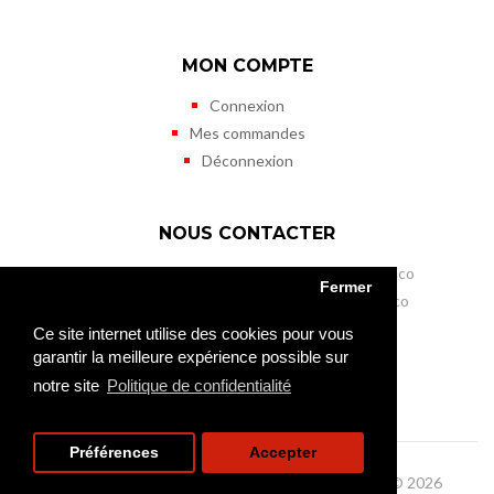
MON COMPTE
Connexion
Mes commandes
Déconnexion
NOUS CONTACTER
Musée des Timbres et des Monnaies de Monaco
Fermer
11 terrasses de Fontvieille - MC 98000 Monaco
Tél. (+377) 98 98 41 50
Ce site internet utilise des cookies pour vous
Fax (+377) 98 98 41 45
garantir la meilleure expérience possible sur
mtm@gouv.mc
notre site
Politique de confidentialité
Préférences
Accepter
Musée des Timbres et des Monnaies de Monaco © 2026