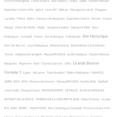
Ernest Hemingway
Frank Sinatra
Dick Fosbury
Osaka
Japon
Pavillon Monaco
Exposition Universelle
église
Leon XIV
Vatican
Mariage du siècle
Espagne
Larvotto
Féline
Rolex
Concours de bouquets
Exposition Canine
Musée
Cirque
Poulpe
Ordre de Malte
Malte
Joséphine Baker
Monaco E-PRIX
Sites
Site Historique
Historiques
Grimaldi
Feline
site Historique
Cathédrale
Mur-De-Barrez
Jeux Olympique
Milano Cortina
Rolex Monte-Carlo Master
Tennis
Madame de Sevigné
MonacoPhil2024
Jardin Exotique
Claude Monnet
Grande Bourse
Bouquets
Mayenne
Noel
Charles Garnier
ONU
Formule 1
Ligier
McLaren
Tazio Nuvolari
Pilotes Mythiques
RAMOGE
SEPAC 2019
2019
Maisons Anciennes
MonacoPhil 2024
Vuelta 2026
Football
Louis Frolla
George Franzi
PHOTOPGRAPHE
DETAILLE
JEUX OLYMPIQUES
RETRAIT DE LA VENTE - TIMBRES DE LA 1ERE PARTIE 2024
Palais Princier
Grand
Prix
ASM
SPORT
TRADITIONS
Sites Historiques Grimaldi
Princess Grace Irish
Library
Pierre de Ronsard
PELAGOS
Orchestre Philarmonique
Napoléon