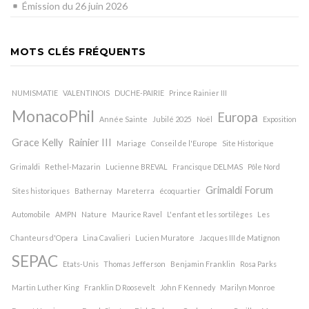
Émission du 26 juin 2026
MOTS CLÉS FRÉQUENTS
NUMISMATIE
VALENTINOIS
DUCHE-PAIRIE
Prince Rainier III
MonacoPhil
Europa
Année Sainte
Jubilé 2025
Noël
Exposition
Grace Kelly
Rainier III
Mariage
Conseil de l'Europe
Site Historique
Grimaldi
Rethel-Mazarin
Lucienne BREVAL
Francisque DELMAS
Pôle Nord
Grimaldi Forum
Sites historiques
Bathernay
Mareterra
écoquartier
Automobile
AMPN
Nature
Maurice Ravel
L'enfant et les sortilèges
Les
Chanteurs d'Opera
Lina Cavalieri
Lucien Muratore
Jacques III de Matignon
SEPAC
Etats-Unis
Thomas Jefferson
Benjamin Franklin
Rosa Parks
Martin Luther King
Franklin D Roosevelt
John F Kennedy
Marilyn Monroe