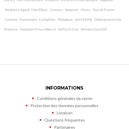
Stéphen Liégard
Côte d'Azur
Concours
bouquets
chiens
Tour de France
Cyclisme
Numismatie
Cartophilie
Olympique
John B Kelly
Débarquement de
Provence
Fondation Prince Albert II
No Finish Line
Winston Churchill
INFORMATIONS
Conditions générales de vente
Protection des données personnelles
Livraison
Questions fréquentes
Partenaires