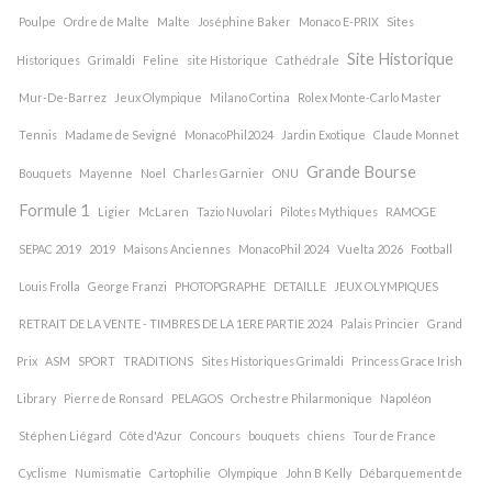
Poulpe
Ordre de Malte
Malte
Joséphine Baker
Monaco E-PRIX
Sites
Site Historique
Historiques
Grimaldi
Feline
site Historique
Cathédrale
Mur-De-Barrez
Jeux Olympique
Milano Cortina
Rolex Monte-Carlo Master
Tennis
Madame de Sevigné
MonacoPhil2024
Jardin Exotique
Claude Monnet
Grande Bourse
Bouquets
Mayenne
Noel
Charles Garnier
ONU
Formule 1
Ligier
McLaren
Tazio Nuvolari
Pilotes Mythiques
RAMOGE
SEPAC 2019
2019
Maisons Anciennes
MonacoPhil 2024
Vuelta 2026
Football
Louis Frolla
George Franzi
PHOTOPGRAPHE
DETAILLE
JEUX OLYMPIQUES
RETRAIT DE LA VENTE - TIMBRES DE LA 1ERE PARTIE 2024
Palais Princier
Grand
Prix
ASM
SPORT
TRADITIONS
Sites Historiques Grimaldi
Princess Grace Irish
Library
Pierre de Ronsard
PELAGOS
Orchestre Philarmonique
Napoléon
Stéphen Liégard
Côte d'Azur
Concours
bouquets
chiens
Tour de France
Cyclisme
Numismatie
Cartophilie
Olympique
John B Kelly
Débarquement de