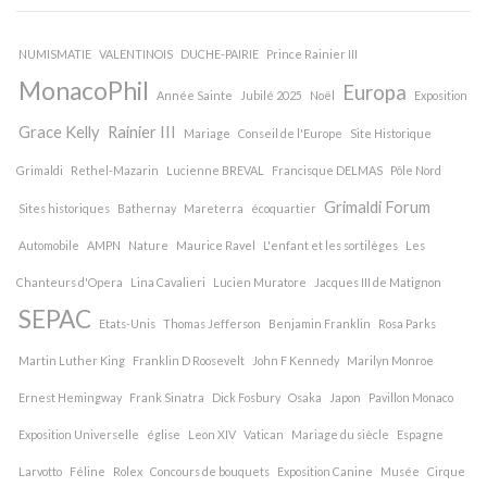
NUMISMATIE
VALENTINOIS
DUCHE-PAIRIE
Prince Rainier III
MonacoPhil
Europa
Année Sainte
Jubilé 2025
Noël
Exposition
Grace Kelly
Rainier III
Mariage
Conseil de l'Europe
Site Historique
Grimaldi
Rethel-Mazarin
Lucienne BREVAL
Francisque DELMAS
Pôle Nord
Grimaldi Forum
Sites historiques
Bathernay
Mareterra
écoquartier
Automobile
AMPN
Nature
Maurice Ravel
L'enfant et les sortilèges
Les
Chanteurs d'Opera
Lina Cavalieri
Lucien Muratore
Jacques III de Matignon
SEPAC
Etats-Unis
Thomas Jefferson
Benjamin Franklin
Rosa Parks
Martin Luther King
Franklin D Roosevelt
John F Kennedy
Marilyn Monroe
Ernest Hemingway
Frank Sinatra
Dick Fosbury
Osaka
Japon
Pavillon Monaco
Exposition Universelle
église
Leon XIV
Vatican
Mariage du siècle
Espagne
Larvotto
Féline
Rolex
Concours de bouquets
Exposition Canine
Musée
Cirque