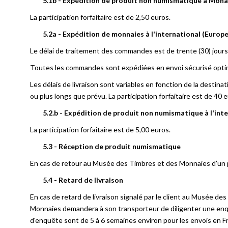
5.1b - Expédition de produit non numismatique à Mona
La participation forfaitaire est de 2,50 euros.
5.2a - Expédition de monnaies à l'international (Europ
Le délai de traitement des commandes est de trente (30) jours
Toutes les commandes sont expédiées en envoi sécurisé opti
Les délais de livraison sont variables en fonction de la destin
ou plus longs que prévu. La participation forfaitaire est de 40 
5.2.b - Expédition de produit non numismatique à l'int
La participation forfaitaire est de 5,00 euros.
5.3 - Réception de produit numismatique
En cas de retour au Musée des Timbres et des Monnaies d’un prod
5.4 - Retard de livraison
En cas de retard de livraison signalé par le client au Musée de
Monnaies demandera à son transporteur de diligenter une enquête
d'enquête sont de 5 à 6 semaines environ pour les envois en Fr