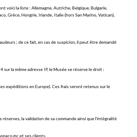
t voici la liste : Allemagne, Autriche, Belgique, Bulgarie,
o, Grèce, Hongrie, Irlande, Italie (hors San Marino, Vatican),
deurs ; de ce fait, en cas de suspicion, il peut être demandé
 sur la même adresse IP, le Musée se réserve le droit :
les expéditions en Europe). Ces frais seront retenus sur le
serves, la validation de sa commande ainsi que l'intégralité
naco.mc et ses clients.