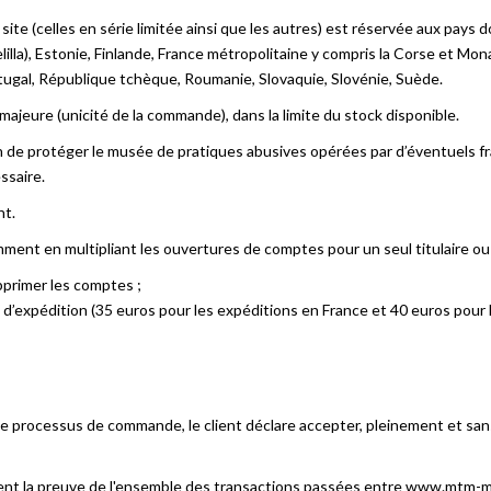
te (celles en série limitée ainsi que les autres) est réservée aux pays don
la), Estonie, Finlande, France métropolitaine y compris la Corse et Monac
tugal, République tchèque, Roumanie, Slovaquie, Slovénie, Suède.
ajeure (unicité de la commande), dans la limite du stock disponible.
 de protéger le musée de pratiques abusives opérées par d’éventuels frau
ssaire.
nt.
ment en multipliant les ouvertures de comptes pour un seul titulaire ou 4
primer les comptes ;
s d’expédition (35 euros pour les expéditions en France et 40 euros pour 
ocessus de commande, le client déclare accepter, pleinement et sans ré
t la preuve de l'ensemble des transactions passées entre www.mtm-mo