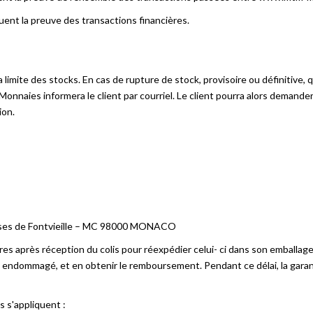
ent la preuve des transactions financières.
a limite des stocks. En cas de rupture de stock, provisoire ou définitive,
aies informera le client par courriel. Le client pourra alors demander l
ion.
asses de Fontvieille – MC 98000 MONACO
ires après réception du colis pour réexpédier celui- ci dans son emballage 
non endommagé, et en obtenir le remboursement. Pendant ce délai, la garan
s s'appliquent :