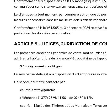
Conformément aux dispositions de la Loi monégasque n° 1.165
communiquer sur le site www.mtmmonaco.mc, sont traitées et s
Le client peut à tout moment, par courrier électronique ou pos
mesures nécessaires dans les meilleurs délais afin de répondre à 
Conformément à la loi n°1.565 du 3 décembre 2024 relative à a 
protection des données personnelles.
ARTICLE 9 - LITIGES, JURIDICTION DE 
Les présentes conditions générales de vente sont soumises à l
adhérents habitant hors de la France Métropolitaine de l'appli
9.1 - Règlement des litiges
Le service clientèle est à la disposition du client pour résoudre
Ce service peut être contacté par :
courriel : mtm@gouv.mc
téléphone : (+377) 98 98 41 50 – de 09h30 à 17h.
courrier : Musée des Timbres et des Monnaies – Terras