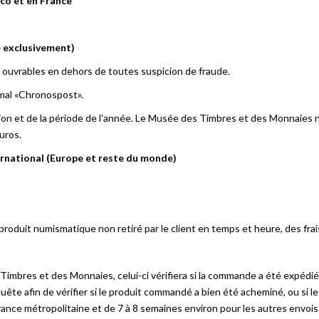
co et en France
e exclusivement)
 ouvrables en dehors de toutes suspicion de fraude.
mal «Chronospost».
ation et de la période de l'année. Le Musée des Timbres et des Monnaies n'
euros.
ernational (Europe et reste du monde)
uit numismatique non retiré par le client en temps et heure, des frais l
s Timbres et des Monnaies, celui-ci vérifiera si la commande a été expédi
 afin de vérifier si le produit commandé a bien été acheminé, ou si le co
ance métropolitaine et de 7 à 8 semaines environ pour les autres envois