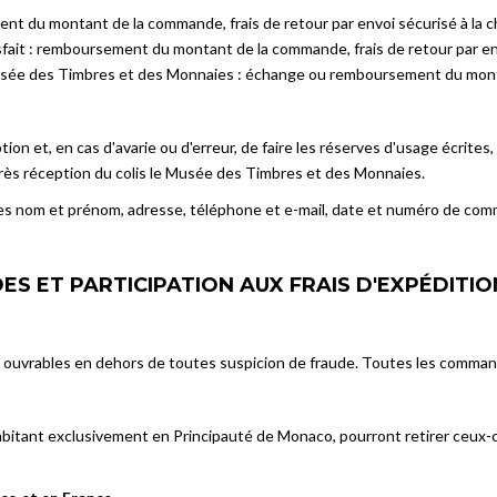
ent du montant de la commande, frais de retour par envoi sécurisé à la ch
isfait : remboursement du montant de la commande, frais de retour par env
Musée des Timbres et des Monnaies : échange ou remboursement du monta
ception et, en cas d'avarie ou d'erreur, de faire les réserves d'usage écrit
 après réception du colis le Musée des Timbres et des Monnaies.
r ses nom et prénom, adresse, téléphone et e-mail, date et numéro de com
ES ET PARTICIPATION AUX FRAIS D'EXPÉDITIO
s ouvrables en dehors de toutes suspicion de fraude. Toutes les comma
habitant exclusivement en Principauté de Monaco, pourront retirer ceux