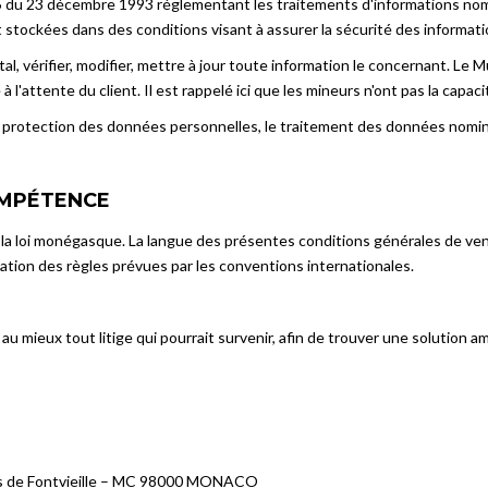
 du 23 décembre 1993 réglementant les traitements d'informations nomi
tockées dans des conditions visant à assurer la sécurité des informati
tal, vérifier, modifier, mettre à jour toute information le concernant. 
l'attente du client. Il est rappelé ici que les mineurs n'ont pas la capac
protection des données personnelles, le traitement des données nominati
COMPÉTENCE
a loi monégasque. La langue des présentes conditions générales de vente
cation des règles prévues par les conventions internationales.
 au mieux tout litige qui pourrait survenir, afin de trouver une solution am
ses de Fontvieille – MC 98000 MONACO