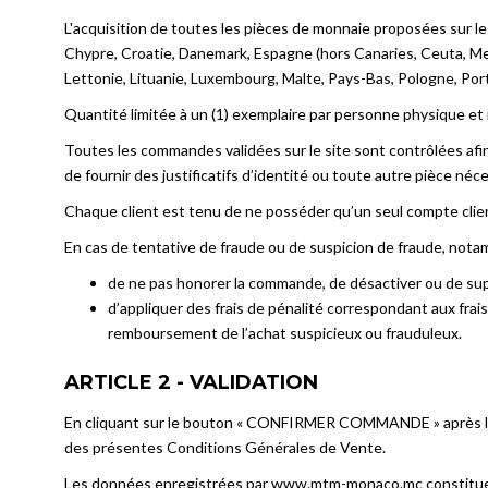
L'acquisition de toutes les pièces de monnaie proposées sur le si
Chypre, Croatie, Danemark, Espagne (hors Canaries, Ceuta, Melil
Lettonie, Lituanie, Luxembourg, Malte, Pays-Bas, Pologne, Por
Quantité limitée à un (1) exemplaire par personne physique et m
Toutes les commandes validées sur le site sont contrôlées afin
de fournir des justificatifs d’identité ou toute autre pièce néce
Chaque client est tenu de ne posséder qu’un seul compte clie
En cas de tentative de fraude ou de suspicion de fraude, notam
de ne pas honorer la commande, de désactiver ou de sup
d’appliquer des frais de pénalité correspondant aux frai
remboursement de l’achat suspicieux ou frauduleux.
ARTICLE 2 - VALIDATION
En cliquant sur le bouton « CONFIRMER COMMANDE » après le pr
des présentes Conditions Générales de Vente.
Les données enregistrées par www.mtm-monaco.mc constituen