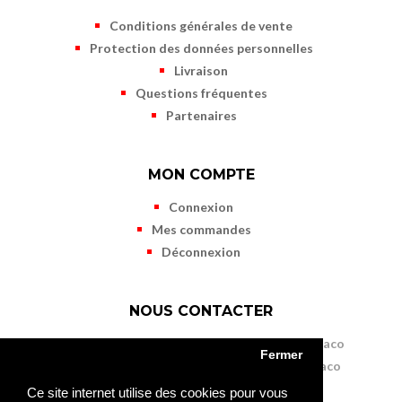
Conditions générales de vente
Protection des données personnelles
Livraison
Questions fréquentes
Partenaires
MON COMPTE
Connexion
Mes commandes
Déconnexion
NOUS CONTACTER
Musée des Timbres et des Monnaies de Monaco
Fermer
11 terrasses de Fontvieille - MC 98000 Monaco
Tél. (+377) 98 98 41 50
Ce site internet utilise des cookies pour vous