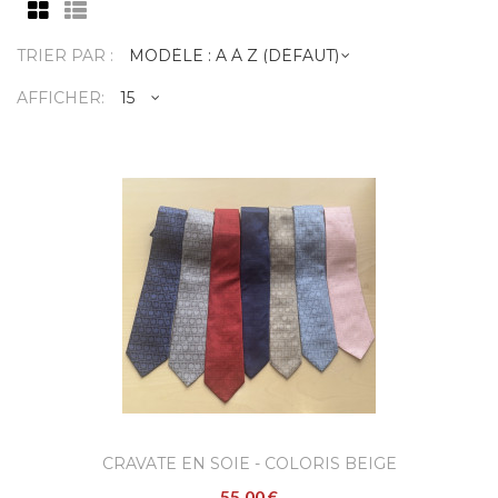
TRIER PAR :
AFFICHER:
Cravate en soie - coloris bei
55,00 €
Confectionnées à l'occasion de la célébrati
de l'avènement de S.A.S. le Prince Albert II 
Mona..
AJOUTER
CRAVATE EN SOIE - COLORIS BEIGE
55,00 €