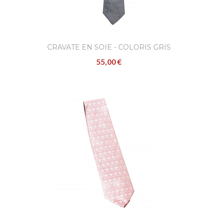
AJOUTER
CRAVATE EN SOIE - COLORIS GRIS
55,00 €
Cravate en soie - coloris
rouge
55,00 €
Confectionnées à l'occasion de la célébrati
de l'avènement de S.A.S. le Prince Albert II 
Monaco..
AJOUTER