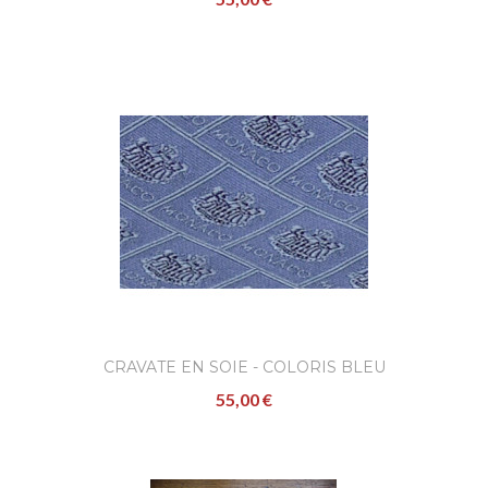
Cravate en soie - coloris ble
55,00 €
Confectionnées à l'occasion de la célébrati
de l'avènement de S.A.S. le Prince Albert II 
Monaco..
AJOUTER
Cravate en soie - coloris ble
indigo
CRAVATE EN SOIE - COLORIS BLEU
55,00 €
55,00 €
..