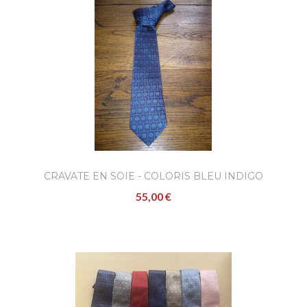
AJOUTER
Cravate en soie - coloris ble
marine
55,00 €
Confectionnées à l'occasion de la célébrati
CRAVATE EN SOIE - COLORIS BLEU INDIGO
de l'avènement de S.A.S. le Prince Albert II 
55,00 €
Mona..
AJOUTER
Cravate en soie - coloris gris