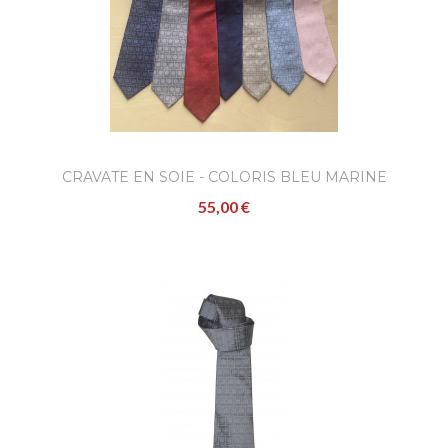
55,00 €
Confectionnées à l'occasion de la célébrati
de l'avènement de S.A.S. le Prince Albert II 
Monaco..
CRAVATE EN SOIE - COLORIS BLEU MARINE
55,00 €
AJOUTER
Cravate en soie - coloris ros
55,00 €
Confectionnées à l'occasion de la célébrati
de l'avènement de S.A.S. le Prince Albert II 
Mona..