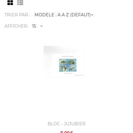
TRIER PAR :
AFFICHER:
Bloc - Jujubier
8,00 €
Bloc "L'Oranger" - Les quatre saisons - de
1991..
AJOUTER
BLOC - JUJUBIER
Bloc - Oranger
8,00 €