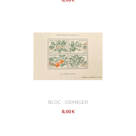
8,00 €
Bloc "L'Oranger" - Les quatre saisons - de
1991..
AJOUTER
Bloc - Plaqueminier
8,00 €
BLOC - ORANGER
Bloc "Le Plaqueminier" - Les quatre saisons 
8,00 €
de 1981..