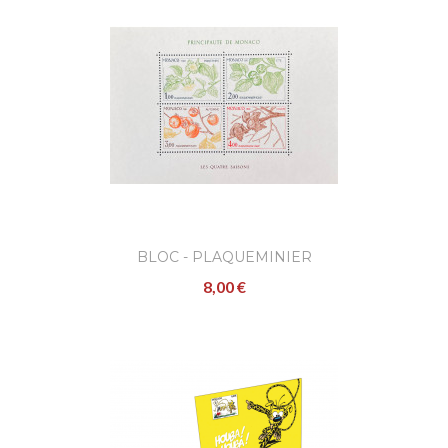
AJOUTER
Encart souvenir
MARSUPILAMI
8,00 €
À l'occasion de la sortie du timbre Marsupila
en 2014, un encart souvenir a été édité. Il
contie..
BLOC - PLAQUEMINIER
8,00 €
AJOUTER