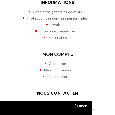
INFORMATIONS
Conditions générales de vente
Protection des données personnelles
Livraison
Questions fréquentes
Partenaires
MON COMPTE
Connexion
Mes commandes
Déconnexion
NOUS CONTACTER
Musée des Timbres et des Monnaies de Monaco
Fermer
11 terrasses de Fontvieille - MC 98000 Monaco