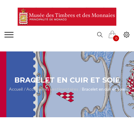
0
BRACELET EN CUIR ET SOIE
Accueil
Accessoires vestimentaires
Bracelet en cuir et soie