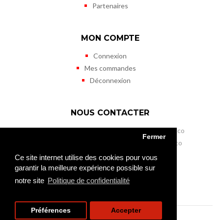
Partenaires
MON COMPTE
Connexion
Mes commandes
Déconnexion
NOUS CONTACTER
Musée des Timbres et des Monnaies de Monaco
Fermer
11 terrasses de Fontvieille - MC 98000 Monaco
Tél. (+377) 98 98 41 50
Ce site internet utilise des cookies pour vous
Fax (+377) 98 98 41 45
garantir la meilleure expérience possible sur
mtm@gouv.mc
notre site
Politique de confidentialité
Préférences
Accepter