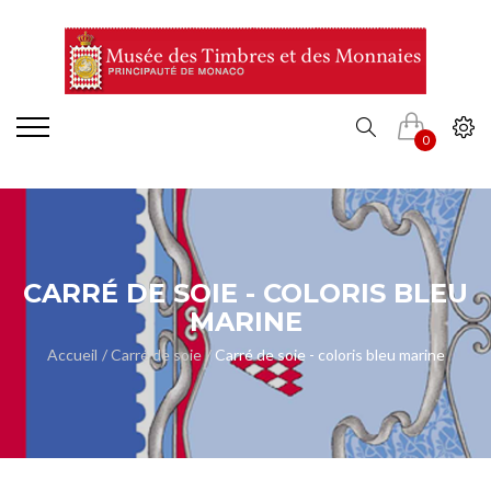
0
CARRÉ DE SOIE - COLORIS BLEU
MARINE
Accueil
Carré de soie
Carré de soie - coloris bleu marine