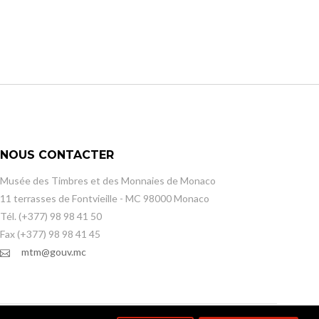
NOUS CONTACTER
Musée des Timbres et des Monnaies de Monaco
11 terrasses de Fontvieille - MC 98000 Monaco
Tél. (+377) 98 98 41 50
Fax (+377) 98 98 41 45
mtm@gouv.mc