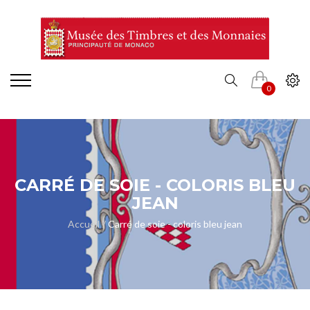
0
CARRÉ DE SOIE - COLORIS BLEU
JEAN
Accueil
Carré de soie - coloris bleu jean