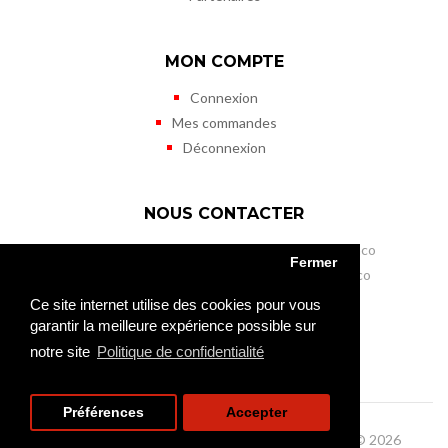
MON COMPTE
Connexion
Mes commandes
Déconnexion
NOUS CONTACTER
Musée des Timbres et des Monnaies de Monaco
Fermer
11 terrasses de Fontvieille - MC 98000 Monaco
Tél. (+377) 98 98 41 50
Ce site internet utilise des cookies pour vous
Fax (+377) 98 98 41 45
garantir la meilleure expérience possible sur
mtm@gouv.mc
notre site
Politique de confidentialité
Préférences
Accepter
Musée des Timbres et des Monnaies de Monaco © 2026