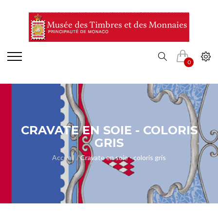
0
CRAVATE EN SOIE - COLORIS
GRIS
Accueil
Cravate en soie - coloris gris