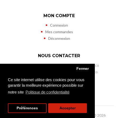
MON COMPTE
Connexion
Mes commandes
Déconnexion
NOUS CONTACTER
Musée des Timbres et des Monnaies de Monaco
Fermer
11 terrasses de Fontvieille - MC 98000 Monaco
Tél. (+377) 98 98 41 50
Ce site internet utilise des cookies pour vous
Fax (+377) 98 98 41 45
garantir la meilleure expérience possible sur
mtm@gouv.mc
notre site
Politique de confidentialité
Préférences
Accepter
Musée des Timbres et des Monnaies de Monaco © 2026