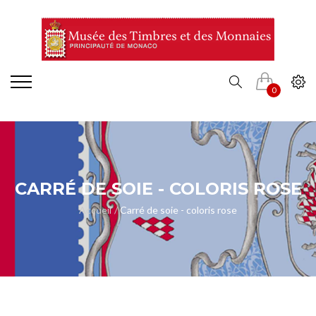
0
CARRÉ DE SOIE - COLORIS ROSE
Accueil
Carré de soie - coloris rose