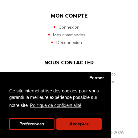
MON COMPTE
Connexion
Mes commandes
Déconnexion
NOUS CONTACTER
Musée des Timbres et des Monnaies de Monaco
Fermer
11 terrasses de Fontvieille - MC 98000 Monaco
Tél. (+377) 98 98 41 50
Ce site internet utilise des cookies pour vous
Fax (+377) 98 98 41 45
garantir la meilleure expérience possible sur
mtm@gouv.mc
notre site
Politique de confidentialité
Préférences
Accepter
Musée des Timbres et des Monnaies de Monaco © 2026